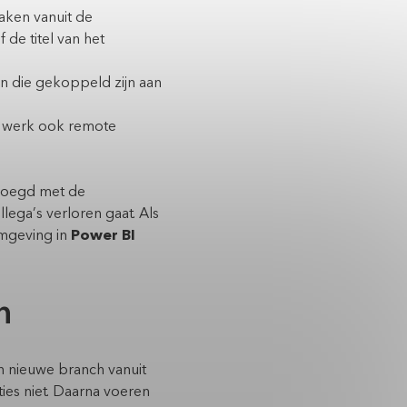
aken vanuit de
de titel van het
n die gekoppeld zijn aan
s werk ook remote
evoegd met de
lega’s verloren gaat. Als
omgeving in
Power BI
n
 nieuwe branch vanuit
es niet.
Daarna voeren