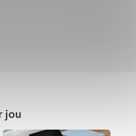
r jou