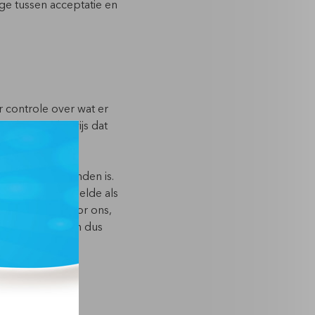
rge tussen acceptatie en
 controle over wat er
erlies. Hét bewijs dat
lossing voorhanden is.
rp. Wat eerst voelde als
t niet alleen voor ons,
erk verzetten en dus