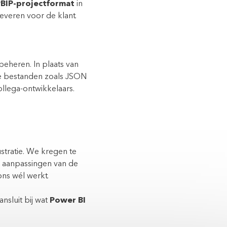
BIP-projectformat
in
veren voor de klant.
eheren. In plaats van
re bestanden zoals JSON
llega-ontwikkelaars.
stratie. We kregen te
a aanpassingen van de
ns wél werkt.
sluit bij wat
Power BI