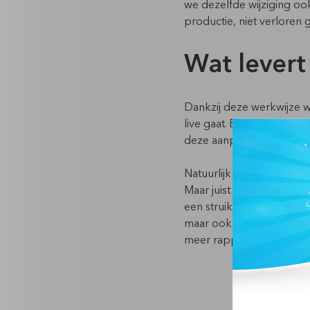
we dezelfde wijziging ook
productie, niet verloren g
Wat levert
Dankzij deze werkwijze w
live gaat. Een belangrijk
deze aanpak toekomstbes
Natuurlijk blijven er ui
Maar juist dat maakt het 
een struikelblok, is nu e
maar ook voor de klant, 
meer rapportages oplev