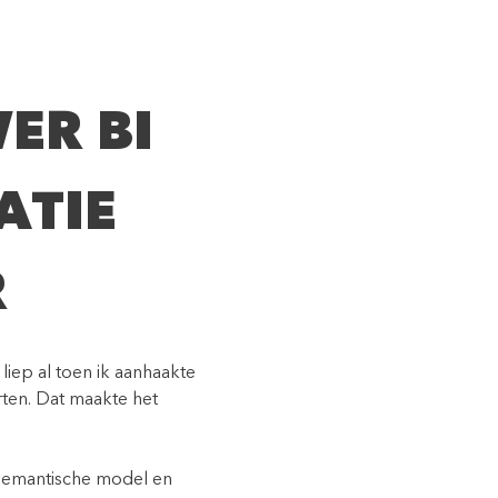
ER BI
ATIE
R
liep al toen ik aanhaakte
rten. Dat maakte het
semantische model en