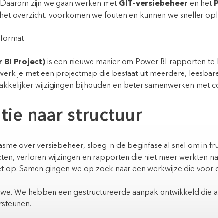
 Daarom zijn we gaan werken met
GIT-versiebeheer
en het
P
het overzicht, voorkomen we fouten en kunnen we sneller ople
 format
 BI Project)
is een nieuwe manier om Power BI-rapporten te b
werk je met een projectmap die bestaat uit meerdere, leesba
akkelijker wijzigingen bijhouden en beter samenwerken met co
tie naar structuur
me over versiebeheer, sloeg in de beginfase al snel om in fru
en, verloren wijzingen en rapporten die niet meer werkten n
t op. Samen gingen we op zoek naar een werkwijze die voor o
 we. We hebben een gestructureerde aanpak ontwikkeld die aan
steunen.