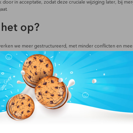
 door in acceptatie, zodat deze cruciale wijziging later, bij me
aat.
 het op?
erken we meer gestructureerd, met minder conflicten en meer
 moment was de eerste release zonder merge-conflicten of datav
tendig is.
tdagingen. Soms krijgen we foutmeldingen waarvoor nog geen op
interessant: we blijven leren, verbeteren en houden elkaar sche
en proces van continue ontwikkeling. En het mooiste is: het werk
want door samen te werken kunnen we in dezelfde tijd meer w
eren.