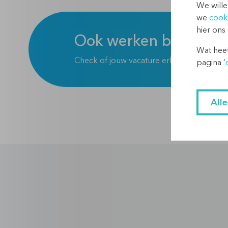
We wille
we
cook
hier ons
Ook werken bij Creat
Wat heef
Check of jouw vacature erbij zit!
pagina ‘
All