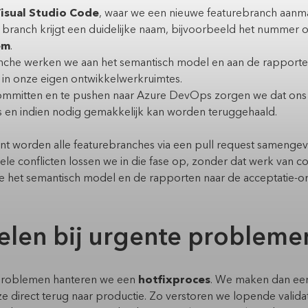
isual Studio Code
, waar we een nieuwe featurebranch aanm
 branch krijgt een duidelijke naam, bijvoorbeeld het nummer of 
em
.
ranche werken we aan het semantisch model en aan de rapporte
 in onze eigen ontwikkelwerkruimtes.
committen en te pushen naar Azure DevOps zorgen we dat on
is en indien nodig gemakkelijk kan worden teruggehaald.
int worden alle featurebranches via een pull request sameng
le conflicten lossen we in die fase op, zonder dat werk van col
we het semantisch model en de rapporten naar de acceptatie-
elen bij urgente probleme
problemen hanteren we een
hotfixproces
. We maken dan een
 direct terug naar productie. Zo verstoren we lopende validati