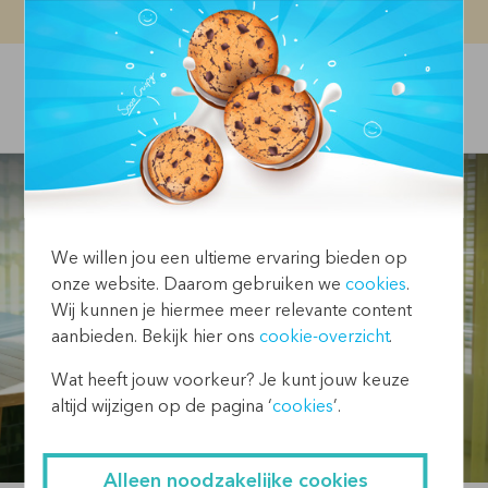
Vacatures
Contact
We willen jou een ultieme ervaring bieden op
onze website. Daarom gebruiken we
cookies
.
Wij kunnen je hiermee meer relevante content
aanbieden. Bekijk hier ons
cookie-overzicht
.
Wat heeft jouw voorkeur? Je kunt jouw keuze
altijd wijzigen op de pagina ‘
cookies
’.
MEDIOR DATA ENGINEER
Alleen noodzakelijke cookies