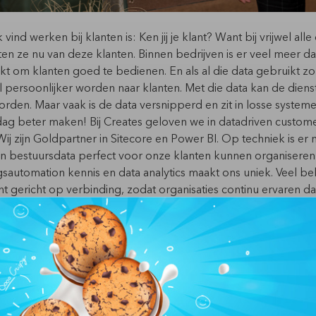
k vind werken bij klanten is: Ken jij je klant? Want bij vrijwel alle
en ze nu van deze klanten. Binnen bedrijven is er veel meer d
t om klanten goed te bedienen. En als al die data gebruikt z
el persoonlijker worden naar klanten. Met die data kan de dien
rden. Maar vaak is de data versnipperd en zit in losse systeme
 dag beter maken! Bij Creates geloven we in datadriven custo
ij zijn Goldpartner in Sitecore en Power BI. Op techniek is er
 en bestuursdata perfect voor onze klanten kunnen organisere
sautomation kennis en data analytics maakt ons uniek. Veel be
t gericht op verbinding, zodat organisaties continu ervaren dat
erience. Dat doen we door samen met onze opdrachtgevers a
aseerde aanpak. Hiermee verbinden we mensen op een effecti
en maken we van iedere release en sprint een beleving. Daar bl
aan toe, omdat we geloven dat we succesvoller worden als we 
 continu leuke en verbindende elementen toe, zoals een mar
-profielen. Hierdoor maken we de emotie tastbaar en geven he
doet. Met deze combinatie van emotie gebaseerd op ratio (dat