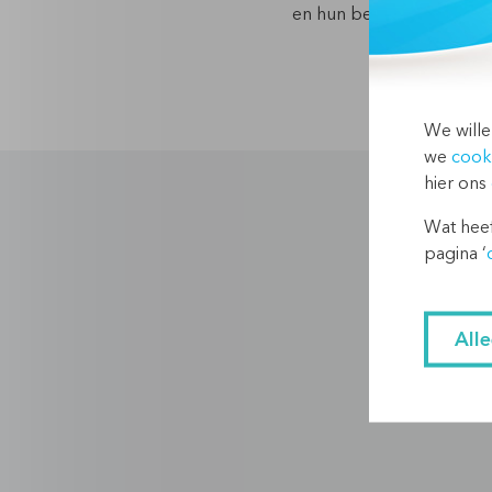
en hun bedrijven uniek.
We wille
we
cook
hier ons
Wat heef
pagina ‘
All