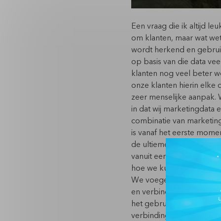
Een vraag die ik altijd leu
om klanten, maar wat wet
wordt herkend en gebruik
op basis van die data ve
klanten nog veel beter wo
onze klanten hierin elke
zeer menselijke aanpak. W
in dat wij marketingdata
combinatie van marketing
is vanaf het eerste momen
de ultieme customer exp
vanuit een op Agile geb
hoe we kunnen verbeteren 
We voegen er extraatjes 
en verbinden. We voegen
het gebruik van Insights
verbinding met klanten 