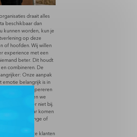
 organisaties draait alles
ata beschikbaar dan
ou kunnen worden, kun je
stverlening op deze
n of hoofden. Wij willen
mer experience met een
 niemand beter. Dit houdt
n en combineren. De
langrijker: Onze aanpak
 emotie belangrijk is in
ls éen team te opereren
eve manier, weten we
ijft het echter niet bij.
dichter bij elkaar komen
shmallow-challenge of
t voorbeeld wat
a) maken we onze klanten