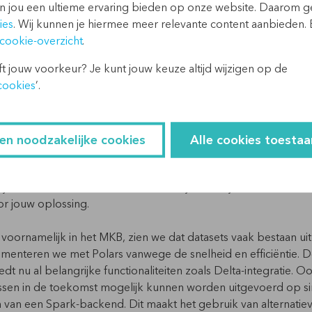
 Polars, and PySpark - DZone
n jou een ultieme ervaring bieden op onze website. Daarom 
ies
. Wij kunnen je hiermee meer relevante content aanbieden. 
enbesparing
. Gedistribueerde frameworks zoals Spark kunnen 
cookie-overzicht
.
 je mogelijk besparen op infrastructuurkosten omdat je geen g
t jouw voorkeur? Je kunt jouw keuze altijd wijzigen op de
n aantrekkelijke optie voor organisaties die kosten willen druk
cookies
’.
?
een noodzakelijke cookies
Alle cookies toestaa
orden, moet je eerst in kaart brengen wat de hoeveelheden da
. Gaat het om miljarden rijen? Dan kan je er waarschijnlijk ni
 je te maken met enkele tientallen miljoenen rijen? Dan zou Po
oor jouw oplossing.
, voornamelijk in het MKB, zien we dat datasets vaak bestaan uit
menteren we met Polars vanwege de snelheid en efficiëntie. D
dt nu al belangrijke functionaliteiten zoals
Delta
-
integratie
. O
essen in de toekomst mogelijk kunnen worden uitgevoerd op
s
van een Spark-backend. Dit maakt het gebruik van alternatiev