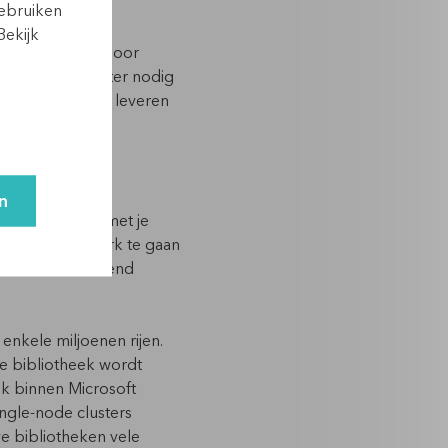
gebruiken
Bekijk
erg duur zijn. Door
root Spark cluster nodig
ken zonder in te leveren
n
ta zijn die je met je
et omheen om Spark te gaan
lars een uitstekend
 enkele miljoenen rijen.
e bibliotheek wordt
ok binnen Microsoft
ingle-node
clusters
e bibliotheken vele