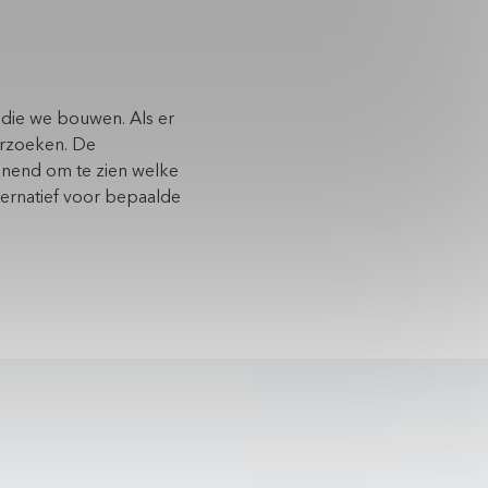
n die we bouwen. Als er
derzoeken. De
annend om te zien welke
ternatief voor bepaalde