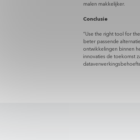
malen makkelijker.
Conclusie
“Use the right tool for th
beter passende alternati
ontwikkelingen binnen he
innovaties de toekomst z
dataverwerkingsbehoeften