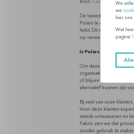
Bron:
Comparing Pandas,
We wille
we
cook
De tweede reden is
kost
hier ons
Polars te gebruiken, kun
Wat heef
hebt. Dit maakt Polars ee
pagina ‘
op verwerkingssnelheid.
Is Polars iets voor jou
All
Om deze vraag te beantwo
organisatie wil verwerken
of blijven gebruiken. Heb
alternatief kunnen zijn v
Bij veel van onze klanten
Voor deze klanten experi
steeds volwassener en bie
Fabric zien we dat proc
zonder gebruik te maken 