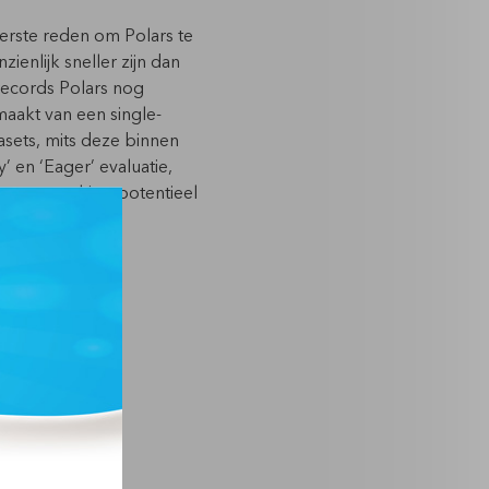
erste reden om Polars te
ienlijk sneller zijn dan
 records Polars nog
emaakt van een single-
tasets, mits deze binnen
 en ‘Eager’ evaluatie,
 dataverwerking potentieel