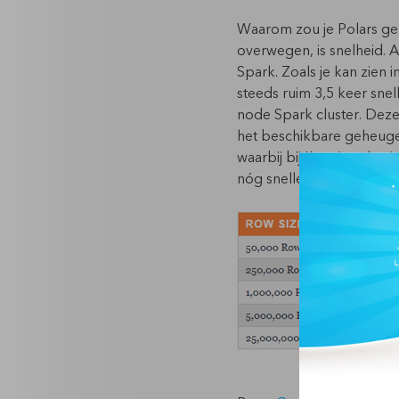
Waarom zou je Polars geb
overwegen, is
snelheid
. 
Spark. Zoals je kan zien 
steeds ruim 3,5 keer snel
node Spark cluster. Deze 
het beschikbare geheugen
waarbij bij 'Lazy’ evalua
nóg sneller maakt.