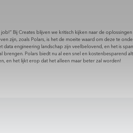
e job!”
Bij Creates blijven we kritisch kijken naar de oplossinge
even zijn, zoals Polars, is het de moeite waard om deze te on
t data engineering landschap zijn veelbelovend, en het is sp
al brengen. Polars biedt nu al een snel en kostenbesparend al
, en het lijkt erop dat het alleen maar beter zal worden!