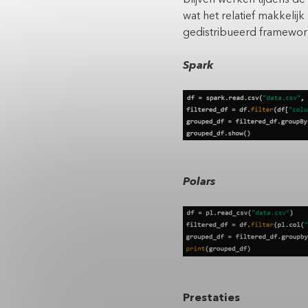
wat het relatief makkelij
gedistribueerd framework
Spark
Polars
Prestaties