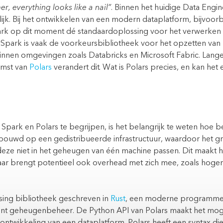
er, everything looks like a nail”
.
Binnen het huidige Data Engin
lijk. Bij het ontwikkelen van een modern dataplatform, bijvoor
ark
op dit moment dé standaardoplossing voor het verwerken
ySpark
is vaak de voorkeursbibliotheek voor het opzetten va
binnen omgevingen zoals
Databricks
en
Microsoft Fabric
. Lange
omst van
Polars
verandert dit. Wat is Polars precies, en kan het e
 Spark en Polars te begrijpen, is het belangrijk te weten hoe 
ebouwd op een gedistribueerde infrastructuur, waardoor het 
 deze niet in het geheugen van één machine passen. Dit maakt 
aar brengt potentieel ook overhead met zich mee, zoals hoger
ssing bibliotheek geschreven in
Rust
,
een moderne programmeer
ciënt geheugenbeheer. De
Python API
van Polars maakt het mog
 ontwikkeling van een dataplatform. Polars heeft een syntax die