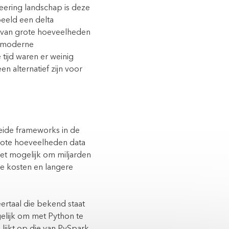
eering landschap is deze
beeld een delta
 van grote hoeveelheden
n moderne
 tijd waren er weinig
en alternatief zijn voor
beide frameworks in de
grote hoeveelheden data
het mogelijk om miljarden
e kosten en langere
taal die bekend staat
elijk om met Python te
 lijkt op die van PySpark,