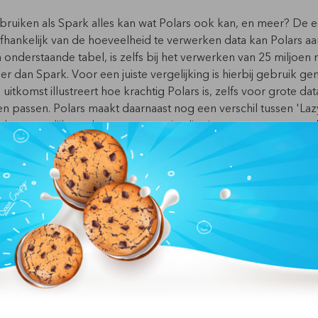
ruiken als Spark alles kan wat Polars ook kan, en meer?
De e
Afhankelijk van de hoeveelheid te verwerken data kan Polars aanz
in onderstaande tabel, is zelfs bij het verwerken van 25 miljoen
ler dan Spark. Voor een juiste vergelijking is hierbij gebruik g
uitkomst illustreert hoe krachtig Polars is, zelfs voor grote da
 passen. Polars maakt daarnaast nog een verschil tussen 'Lazy’
tie het mogelijk maakt om extra optimalisaties toe te passen en