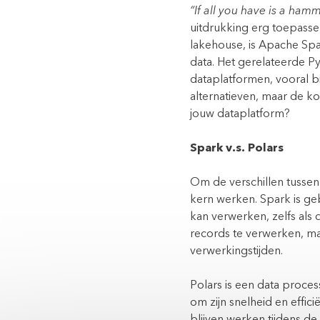
“If all you have is a hamm
uitdrukking erg toepasse
lakehouse, is
Apache Sp
data. Het gerelateerde
P
dataplatformen, vooral 
alternatieven, maar de k
jouw dataplatform?
Spark v.s. Polars
Om de verschillen tussen
kern werken. Spark is g
kan verwerken, zelfs als
records te verwerken, m
verwerkingstijden.
Polars is een data proce
om zijn snelheid en effi
blijven werken tijdens de