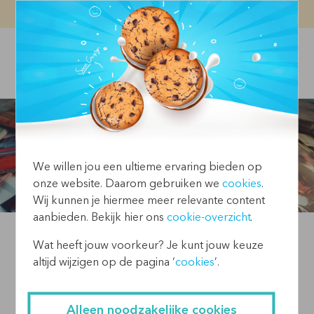
Vacatures
Contact
We willen jou een ultieme ervaring bieden op
onze website. Daarom gebruiken we
cookies
.
Wij kunnen je hiermee meer relevante content
aanbieden. Bekijk hier ons
cookie-overzicht
.
Wat heeft jouw voorkeur? Je kunt jouw keuze
altijd wijzigen op de pagina ‘
cookies
’.
INSPIRATIE VAN DECEMBER
2023
Alleen noodzakelijke cookies