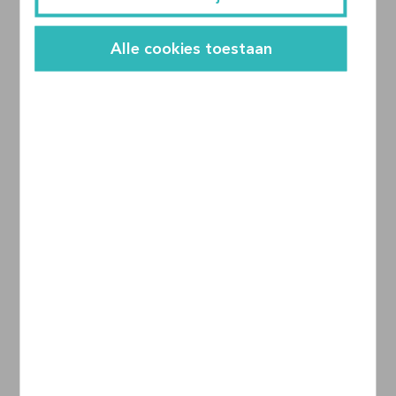
Alle cookies toestaan
Ian Smith
08-12-2023
Moet ik migreren naar Microsoft Fabric?
Blog
3 min