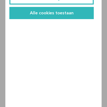
Alle cookies toestaan
INSPIRATIE VAN MEI 2023
Creates
30-05-2023
Creator Annelie aan het woord