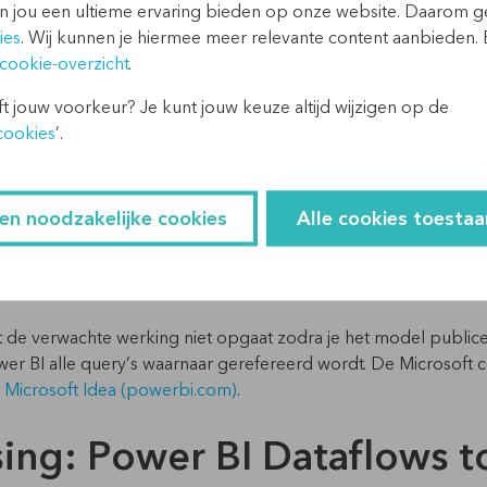
n jou een ultieme ervaring bieden op onze website. Daarom 
ies
. Wij kunnen je hiermee meer relevante content aanbieden. 
cookie-overzicht
.
t jouw voorkeur? Je kunt jouw keuze altijd wijzigen op de
cookies
’.
een noodzakelijke cookies
Alle cookies toestaa
em: the service says no
at de verwachte werking niet opgaat zodra je het model public
wer BI alle query’s waarnaar gerefereerd wordt. De Microsoft 
:
Microsoft Idea (powerbi.com)
.
ing: Power BI Dataflows t