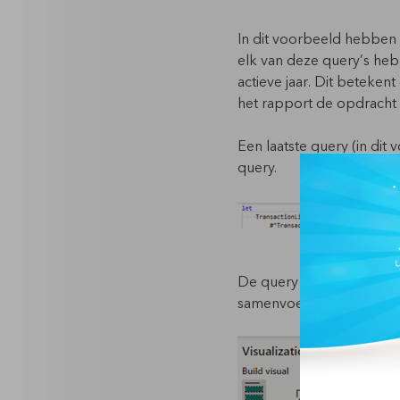
In dit voorbeeld hebben w
elk van deze query’s heb
actieve jaar. Dit beteken
het rapport de opdracht 
Een laatste query (in di
query.
De query “
TransactionLi
samenvoeging van versch