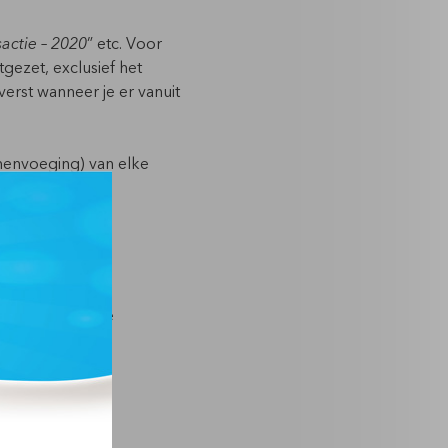
sactie – 2020
” etc. Voor
itgezet, exclusief het
erst wanneer je er vanuit
menvoeging) van elke
ijkheid is dit de