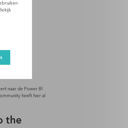
gebruiken
Bekijk
n
eert naar de Power BI
community heeft hier al
o the