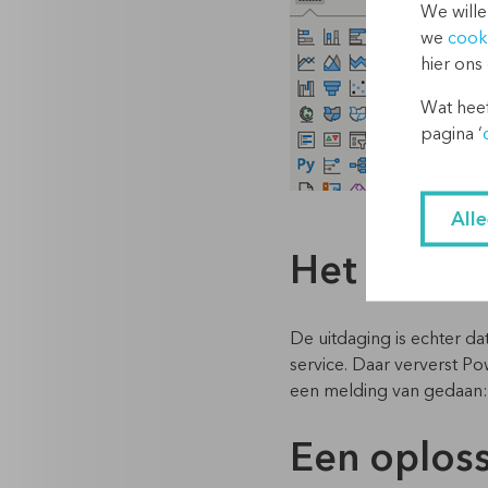
We wille
we
cook
hier ons
Wat heef
pagina ‘
All
Het proble
De uitdaging is echter d
service. Daar ververst Po
een melding van gedaan
Een oploss