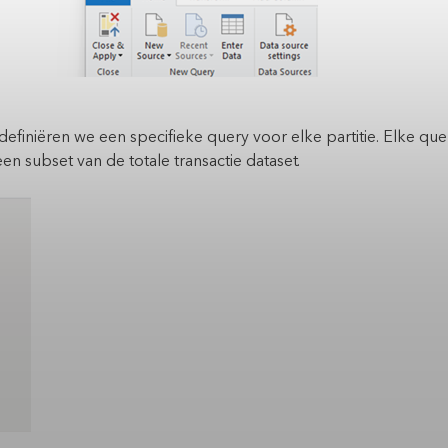
efiniëren we een specifieke query voor elke partitie. Elke que
een subset van de totale transactie dataset.