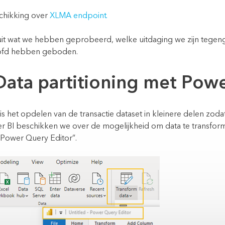
hikking over
XLMA endpoint.
uit wat we hebben geprobeerd, welke uitdaging we zijn teg
oofd hebben geboden.
Data partitioning met Pow
s het opdelen van de transactie dataset in kleinere delen zodat
er BI beschikken we over de mogelijkheid om data te transfo
“Power Query Editor”.