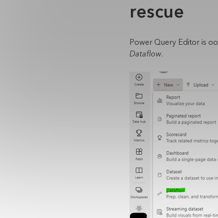
rescue
Power Query Editor is o
Dataflow
.