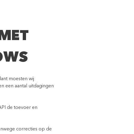
 MET
OWS
lant moesten wij
en een aantal uitdagingen
 API de toevoer en
anwege correcties op de