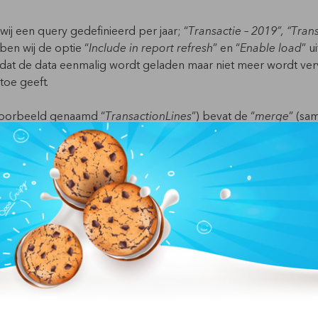
ij een query gedefinieerd per jaar; “
Transactie – 2019”, “Tran
ben wij de optie “
Include in report refresh
” en “
Enable load
” u
t dat de data eenmalig wordt geladen maar niet meer wordt verv
toe geeft.
t voorbeeld genaamd “
TransactionLines
”) bevat de “
merge
” (sa
nes
” acteert voor de eindrapporten als één tabel, maar in werkel
illende onderliggende query’s.