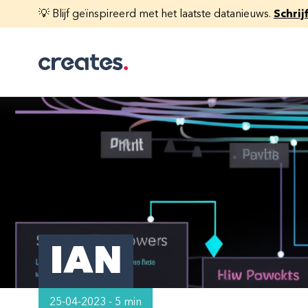
💡 Blijf geïnspireerd met het laatste datanieuws.
Schrij
IAN
25-04-2023 - 5 min