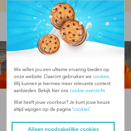
Vacatures
Contact
We willen jou een ultieme ervaring bieden op
onze website. Daarom gebruiken we
cookies
.
CREATES
Wij kunnen je hiermee meer relevante content
aanbieden. Bekijk hier ons
cookie-overzicht
.
10-01-2023 - 3 min
Wat heeft jouw voorkeur? Je kunt jouw keuze
altijd wijzigen op de pagina ‘
cookies
’.
CREATES DONEERT NAMENS
KLANTEN BIJNA 200
Alleen noodzakelijke cookies