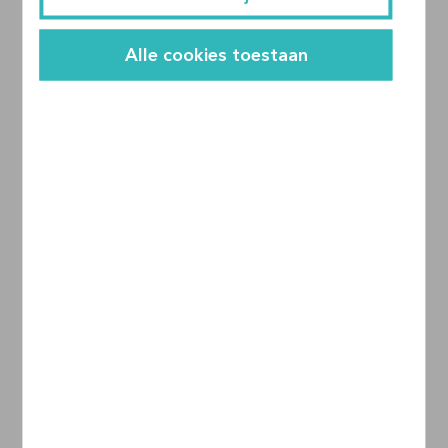
Alle cookies toestaan
Creates
31-03-2021
Dynamisch data delen in je klantenportaal? Zo
doe je dat!
Webinar
45 min