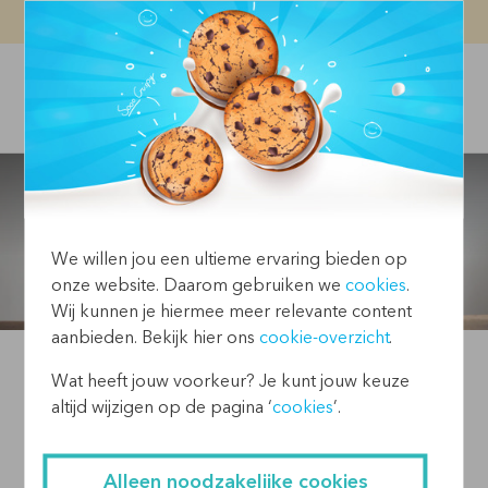
Vacatures
Contact
We willen jou een ultieme ervaring bieden op
onze website. Daarom gebruiken we
cookies
.
Wij kunnen je hiermee meer relevante content
aanbieden. Bekijk hier ons
cookie-overzicht
.
Wat heeft jouw voorkeur? Je kunt jouw keuze
altijd wijzigen op de pagina ‘
cookies
’.
INSPIRATIE VAN MAART
2021
Alleen noodzakelijke cookies