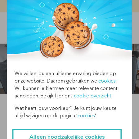
Vacatures
Contact
We willen jou een ultieme ervaring bieden op
onze website. Daarom gebruiken we
cookies
.
CREATES
Wij kunnen je hiermee meer relevante content
aanbieden. Bekijk hier ons
cookie-overzicht
.
07-09-2020 - 2 min
Wat heeft jouw voorkeur? Je kunt jouw keuze
altijd wijzigen op de pagina ‘
cookies
’.
SOLIDE BASIS VOOR
RAPPORTEREN
Alleen noodzakelijke cookies